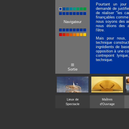
Pourtant un jour
demandé de justifier 
de réaliser "les c
finançables comme o
nous soyons des ar
Navigateur
nous étions des a
l'être.
Mais pour nous, l
technique construc
ingrédients de base
opposition à une con
contrepoint lyrique
technique.
Sortie
Lieux de
Maîtres
Spectacle
d'Ouvrage