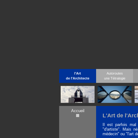
l'Art
Autoroutes
de l'Architecte
une Tétralogie
Accueil
L'Art de l'Arc
Il est parfois mal
"d'artiste". Mais n
médecin" ou "l'art de