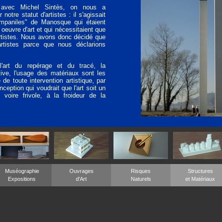
 avec Michel Sintès, on nous a
notre statut d'artistes : il s'agissait
ampaniles" de Manosque qui étaient
euvre d'art et qui nécessitaient que
tistes. Nous avons donc décidé que
rtistes parce que nous déclarions
'art du repérage et du tracé, la
tive, l'usage des matériaux sont les
 de toute intervention artistique, par
ception qui voudrait que l'art soit un
, voire frivole, à la froideur de la
Muséographie
Ouvrages
Risques
Structures
Expositions
d'Art
Naturels
et Matériaux