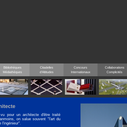
Bibliothèques
Citadelles
Concours
Collaborations
Médiathèques
d'Altitudes
Internationaux
Complicités
hitecte
 vu pour un architecte d'être traité
éanmoins, on salue souvent "l'art du
 l'ingénieur".