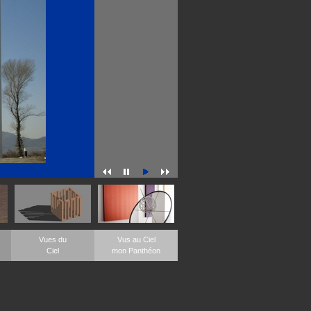
Vues du
Vus au Ciel
Ciel
mon Panthéon